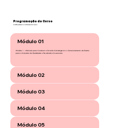
Programação do Curso
Confira abaixo o conteúdo do curso:
Programação do Curso
Programação do Curso
Confira abaixo o conteúdo do curso:
Confira abaixo o conteúdo do curso:
Módulo 01
Módulo 01
Módulo 01
Mentoria para o Líder Mentor em Técnicas de Inteligência Intra e Interpessoal
Mentoria para o Líder Mentor em Técnicas de Inteligência Intra e Interpessoal
Módulo 1 – Método para Conduzir a Gestão Estratégica e o Gerenciamento da Rotina
para a Garantia da Qualidade e Resultados Essenciais
Módulo 02
Módulo 02
Módulo 02
Módulo 03
Módulo 03
Módulo 03
Módulo 04
Módulo 04
Módulo 04
Módulo 05
Módulo 05
Módulo 05