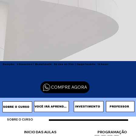
Duração:
4 Encontros
|
Modalidade:
On Line ao Vivo |
Carga horária:
16 horas
COMPRE AGORA
INVESTIMENTO
VOCÊ IRÁ APRENDER
PROFESSOR
SOBRE O CURSO
SOBRE O CURSO
INICIO DAS AULAS
PROGRAMAÇÃO
10/03 • 17/03 • 24/03 • 31/03