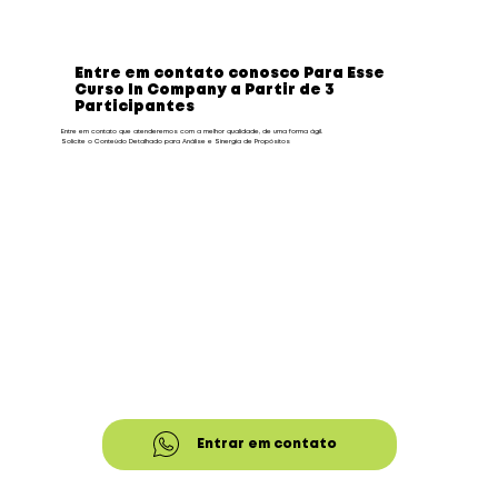
Entre em contato conosco Para Esse
Curso In Company a Partir de 3
Participantes
Entre em contato que atenderemos com a melhor qualidade, de uma forma ágil.
Solicite o Conteúdo Detalhado para Análise e Sinergia de Propósitos
Entrar em contato