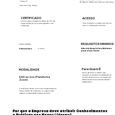
Turma 47ª
🕢 TERÇAS- FEIRAS, das 08:30 às 12:30 Horas
Início: dia 10 de Março
CERTIFICADO
ACESSO
É necessária a frequência mínima de 75% da
Você receberá os dados de acesso
carga horária do curso para garantir o seu
após a confirmação da turma
certificado
REQUISITOS MINIMOS
CARGA HORÁRIA
Não há Requisitos Mínimos
16 horas
4 Encontros
para esse Curso
Para Quem É
MODALIDADE
Novos gestores e Líderes que
desejam se atualizar na habilidade de
EAD ao vivo (Plataforma
Gestão de Pessoas e na maneira de
Zoom)
influenciar pessoas para Resultados
Significativos
A realização deste curso está condicionada ao
número mínimo de matrículas. As vagas estão
sujeitas à capacidade máxima da turma.
Por que a Empresa deve atribuir Conhecimentos