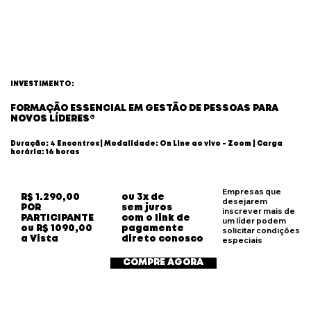
INVESTIMENTO:
FORMAÇÃO ESSENCIAL EM GESTÃO DE PESSOAS PARA
NOVOS LÍDERES®
Duração: 4 Encontros| Modalidade: On Line ao vivo - Zoom | Carga
horária: 16 horas
Empresas que
R$ 1.290,00
ou 3x de
desejarem
POR
sem juros
inscrever mais de
PARTICIPANTE
com o link de
um líder podem
ou R$ 1090,00
pagamente
solicitar condições
a Vista
direto conosco
especiais
COMPRE AGORA