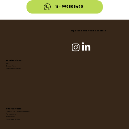
11 - 999805490
Siga-nos nas Redes Sociais
Institucional
Início
Sobre Nós
Entrar em contato
Sua Carreira
Cursos de Desenvolvimento
Formações
Mentorias
Materiais Grátis