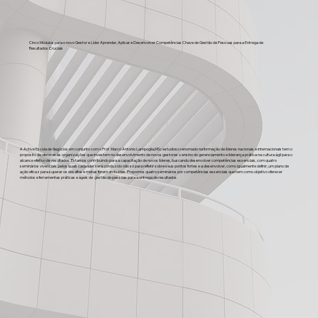
Cinco Módulos para o novo Gestor e Líder Aprender, Aplicar e Desenvolver Competências Chave de Gestão de Pessoas para a Entrega de
Resultados Cruciais
A Active Escola de Negócios em conjunto com o Prof. Marco Antonio Lampoglia,MSc estudioso renomado na formação de líderes nacionais e internacionais tem o
propósito de oferecer às organizações que investem no desenvolvimento de novos gestores o ensino do gerenciamento e liderança prática na cultura ágil para o
alcance efetivo de resultados. Estamos contribuindo para a capacitação de novos líderes, buscando desenvolver competências essenciais, com quatro
seminários vivenciais, pelos quais cada líder será conduzido não só para refletir sobre seus pontos fortes e a desenvolver, como igualmente definir, um plano de
ação eficaz para superar os desafios e metas foram atribuídas. Propomos quatro seminários por competências essenciais que tem como objetivo oferecer
métodos e ferramentas práticas e ágeis de gestão de pessoas para a entrega de resultados.