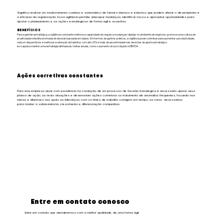
Significa realizar um monitoramento contínuo e sistemático de fatores internos e externos que podem afetar o desempenho e
a eficácia da organização. Essa vigilância permite antecipar mudanças, identificar riscos e aproveitar oportunidades para
ajustar o planejamento e as ações estratégicas de forma ágil e assertiva.
BENEFÍCIOS
Para a gestão estratégica, a vigilância constante melhora a capacidade de reação a mudanças rápidas no ambiente de negócios, promove uma cultura de
proatividade e facilita a tomada de decisão baseada em dados. Em termos de ganhos práticos, a vigilância pode contribuir para aumentar a produtividade,
reduzir desperdícios e melhorar a retenção de talentos com até 20% a mais de assertividade nas decisões de ajuste estratégico.
Isso ajuda a manter uma estratégia alinhada às metas anuais, como o aumento do lucro líquido e EBITDA.
Ações corretivas constantes
Para uma empresa atuar com excelência na condução de um processo de Gestão Estratégica é necessário apurar seus
planos de ação, as reais situações e desenvolver ações corretivas ou tratamento de anomalias frequentes, focando nas
metas e diretrizes nas quais as lideranças com os times de trabalho corrigem, em tempo, as rotas necessárias
para manter a sobrevivência, crescimento e diferenciação competitiva.
Entre em contato conosco
Entre em contato que atenderemos com a melhor qualidade, de uma forma ágil.