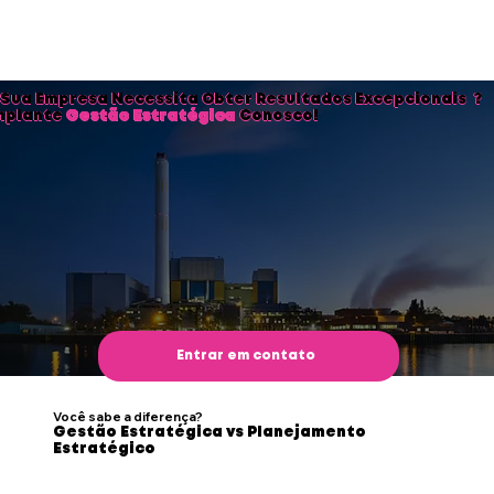
 Sua Empresa Necessita Obter Resultados Excepcionais ?
mplante
Gestão Estratégica
Conosco!
Entrar em contato
Como Funciona?
Você sabe a diferença?
Gestão Estratégica vs Planejamento
Estratégico