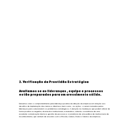
2. Verificação da Prontidão Estratégica
Avaliamos se as lideranças , equipe e processos
estão preparados para um crescimento sólido.
Deixamos claro o comprometimento pela liderança positiva da direção da empresa em relação aos
desafios de implantação das metas e diretrizes, bem como, as ações a serem tomadas pelas
lideranças para solucionarem os problemas estratégicos. A atenção às mudanças que podem afetar de
forma positiva ou negativa, obstáculos institucionais, estatuários, culturais, a existência de uma
excelente comunicação interna e gestão de pessoas e a existência de uma política de meritocracia de
reconhecimento, que venham de encontro com a Missão, Cultura, Visão e Valores da empresa.