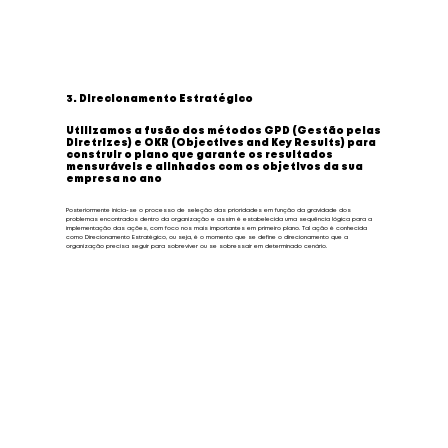
3. Direcionamento Estratégico
Utilizamos a fusão dos métodos GPD (Gestão pelas
Diretrizes) e OKR (Objectives and Key Results) para
construir o plano que garante os resultados
mensuráveis e alinhados com os objetivos da sua
empresa no ano
Posteriormente inicia-se o processo de seleção das prioridades em função da gravidade dos
problemas encontrados dentro da organização e assim é estabelecida uma sequência lógica para a
implementação das ações, com foco nos mais importantes em primeiro plano. Tal ação é conhecida
como Direcionamento Estratégico, ou seja, é o momento que se define o direcionamento que a
organização precisa seguir para sobreviver ou se sobressair em determinado cenário.