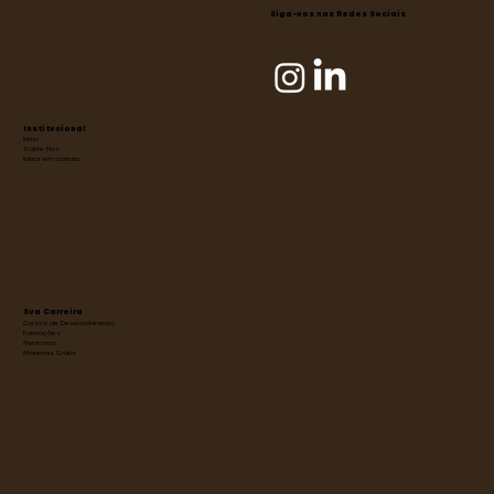
Siga-nos nas Redes Sociais
Institucional
Início
Sobre Nós
Entrar em contato
Sua Carreira
Cursos de Desenvolvimento
Formações
Mentorias
Materiais Grátis