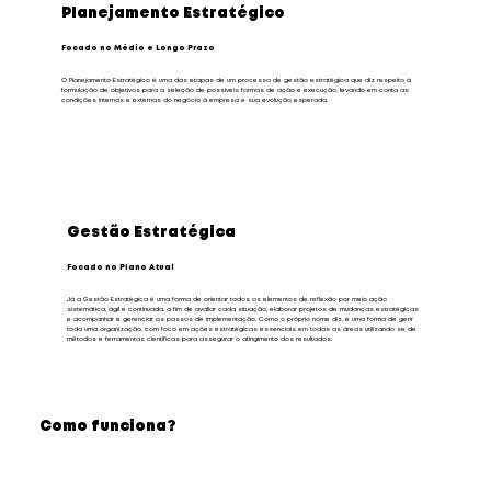
Planejamento Estratégico
Focado no Médio e Longo Prazo
O Planejamento Estratégico é uma das etapas de um processo de gestão estratégica que diz respeito à
formulação de objetivos para a seleção de possíveis formas de ação e execução, levando em conta as
condições internas e externas do negócio à empresa e sua evolução esperada.​
Gestão Estratégica
Focado no Plano Atual
Já a Gestão Estratégica é uma forma de orientar todos os elementos de reflexão por meio ação
sistemática, ágil e continuada, a fim de avaliar cada situação, elaborar projetos de mudanças estratégicas
e acompanhar e gerenciar os passos de implementação. Como o próprio nome diz, é uma forma de gerir
toda uma organização, com foco em ações estratégicas essenciais em todas as áreas utilizando se de
métodos e ferramentas científicas para assegurar o atingimento dos resultados.​
Como funciona?