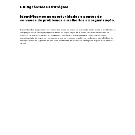
1. Diagnóstico Estratégico
Identificamos as oportunidades e pontos de
soluções de problemas e melhorias na organização.
São realizados diagnósticos das situações atuais da empresa, buscando assim avaliar a existência e a
adequação das estratégias vigentes dentro da organização, bem como se estão oferecendo os
resultados esperados. Dentro do Diagnóstico Estratégico, são levantadas informações como a
competitividade da empresa, indicadores chave de resultados, ações de mudanças, vulnerabilidade às
ameaças existentes, gestão de pessoas, quantidade de recursos estratégicos disponíveis e projetos
futuros.