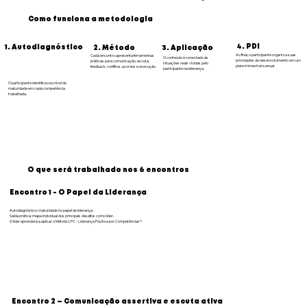
Como funciona a metodologia
4. PDI
1. Autodiagnóstico
3. Aplicação
2. Método
Ao final, o participante organiza suas
Cada encontro apresenta ferramentas
O conteúdo é conectado às
prioridades de desenvolvimento em um
práticas para comunicação, escuta,
situações reais vividas pelo
plano trimestral e anual.
feedback, conflitos, acordos e execução.
participante na liderança.
O participante identifica seu nível de
maturidade em cada competência
trabalhada.
O que será trabalhado nos 6 encontros
Encontro 1 - O Papel da Liderança
Autodiagnóstico: maturidade no papel de liderança.
Saída prática: mapa individual dos principais desafios como líder.
O líder aprenderá a aplicar o Método LPC - Liderança Positiva por Competências®
Encontro 2 — Comunicação assertiva e escuta ativa