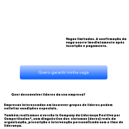
Vagas limitadas. A confirmação da
vaga ocorre imediatamente após
inscrição e pagamento.
Quero garantir minha vaga
Quer desenvolver líderes da sua empresa?
Empresas interessadas em inscrever grupos de líderes podem
solicitar condições especiais.
Também realizamos a versão In Company da Liderança Positiva por
Competências®, com diagnóstico dos sintomas (dores) reais da
organização, prescrição e intervenção personalizada com o time de
liderança.