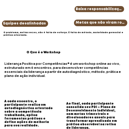
Baixa responsabilização
Metas que não viram rotin
Equipes desalinhadas
O problema, muitas vezes, não é falta de esforço. É falta de método, maturidade gerencial e
prática orientada.
O Que é o Workshop
Liderança Positiva por Competências® é um workshop online ao vivo,
estruturado em 6 encontros, para desenvolver competências
essenciais da liderança a partir de autodiagnóstico, método, prática e
plano de ação individual.
A cada encontro, o
Ao final, cada participante
participante realiza um
consolida seu PDI — Plano de
autodiagnóstico orientado
Desenvolvimento Individual,
sobre a competência
com metas trimestrais e
trabalhada, aplica
direcionadores anuais para
ferramentas práticas e
transformar aprendizado em
define ações de melhoria
prática observável na rotina
para sua realidade.
de liderança.