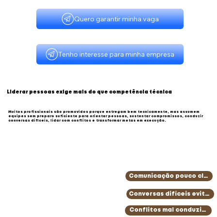
Quero garantir minha vaga
Tenho interesse para minha empresa
Liderar pessoas exige mais do que competência técnica
Muitos profissionais são promovidos porque entregam bem tecnicamente, mas assumem
equipes sem preparo suficiente para orientar pessoas, sustentar compromissos, conduzir
conversas difíceis, lidar com conflitos e transformar metas em execução.
Comunicação pouco clara
Conversas difíceis evitad
Conflitos mal conduzidos