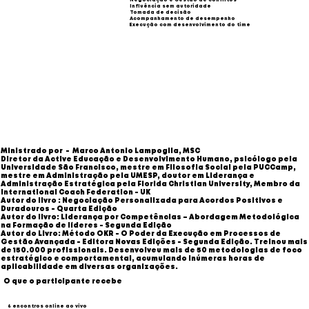
Influência sem autoridade
Tomada de decisão
Acompanhamento de desempenho
Execução com desenvolvimento do time
Ministrado por - Marco Antonio Lampoglia, MSC
Diretor da Active Educação e Desenvolvimento Humano, psicólogo pela
Universidade São Francisco, mestre em Filosofia Social pela PUCCamp,
mestre em Administração pela UMESP, doutor em Liderança e
Administração Estratégica pela Florida Christian University, Membro da
International Coach Federation - UK
Autor do livro : Negociação Personalizada para Acordos Positivos e
Duradouros - Quarta Edição
Autor do livro: Liderança por Competências – Abordagem Metodológica
na Formação de líderes - Segunda Edição
Autor do Livro: Método OKR - O Poder da Execução em Processos de
Gestão Avançada - Editora Novas Edições - Segunda Edição. Treinou mais
de 150.000 profissionais. Desenvolveu mais de 50 metodologias de foco
estratégico e comportamental, acumulando inúmeras horas de
aplicabilidade em diversas organizações.
O que o participante recebe
6 encontros online ao vivo