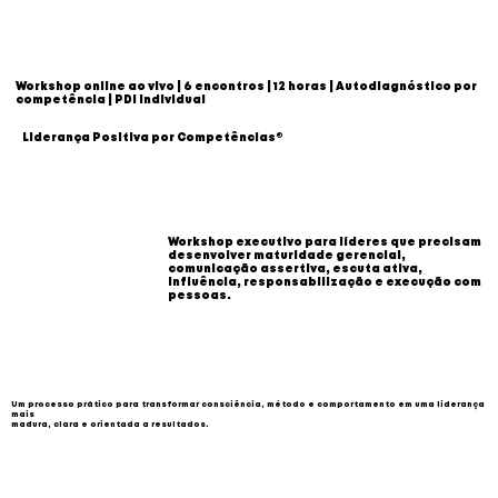
Workshop online ao vivo | 6 encontros | 12 horas | Autodiagnóstico por
competência | PDI individual
Liderança Positiva por Competências®
Workshop executivo para líderes que precisam
desenvolver maturidade gerencial,
comunicação assertiva, escuta ativa,
influência, responsabilização e execução com
pessoas.
Um processo prático para transformar consciência, método e comportamento em uma liderança
mais
madura, clara e orientada a resultados.