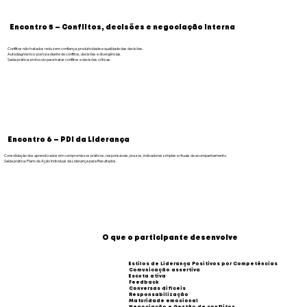
Encontro 5 — Conflitos, decisões e negociação interna
Conflitos não tratados reduzem confiança, produtividade e qualidade das decisões.
Autodiagnóstico: postura diante de conflitos, decisões e divergências.
Saída prática: protocolo para tratar conflitos e decisões críticas.
Encontro 6 — PDI da Liderança
Consolidação dos aprendizados em compromissos práticos, responsáveis, prazos, indicadores simples e rituais de acompanhamento.
Saída prática: Plano de Ação Individual da Liderança para Resultados.
O que o participante desenvolve
Estilos de Liderança Positivos por Competências
Comunicação assertiva
Escuta ativa
Feedback
Conversas difíceis
Responsabilização
Maturidade emocional
Negociação e Gestão de conflitos