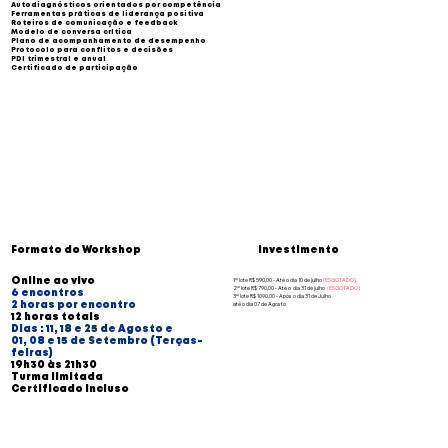
Autodiagnósticos orientados por competência
Ferramentas práticas de liderança positiva
Roteiros de comunicação e feedback
Modelo de conversa crítica
Plano de acompanhamento de desempenho
Protocolo para conflitos e decisões
PDI trimestral e anual
Certificado de participação
Investimento
Formato do Workshop
Online ao vivo
1º lote R$ 590,00 - Até o dia 10 de julho
(ESGOTADO)
2º lote R$ 790,00 - Até o dia 31 de julho
(ESGOTADO)
6 encontros
3º lote R$ 1090,00 - Após o dia 31 de Julho
2 horas por encontro
até o dia 07 de Agosto
12 horas totais
Dias : 11, 18 e 25 de Agosto e
01, 08 e 15 de Setembro (Terças-
feiras)
19h30 às 21h30
Turma limitada
Certificado incluso