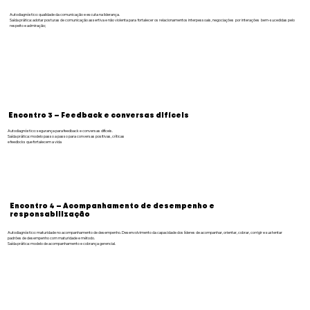
Autodiagnóstico: qualidade da comunicação e escuta na liderança.
Saída prática: adotar posturas de comunicação assertiva e não violenta para fortalecer os relacionamentos interpessoais, negociações por interações bem-sucedidas pelo
respeito e admiração;
Encontro 3 — Feedback e conversas difíceis
Autodiagnóstico: segurança para feedback e conversas difíceis.
Saída prática: modelo passo a passo para conversas positivas, críticas
e feedbcks que fortalecem a vida
Encontro 4 — Acompanhamento de desempenho e
responsabilização
Autodiagnóstico: maturidade no acompanhamento de desempenho. Desenvolvimento da capacidade dos líderes de acompanhar, orientar, cobrar, corrigir e sustentar
padrões de desempenho com maturidade e método.
Saída prática: modelo de acompanhamento e cobrança gerencial.