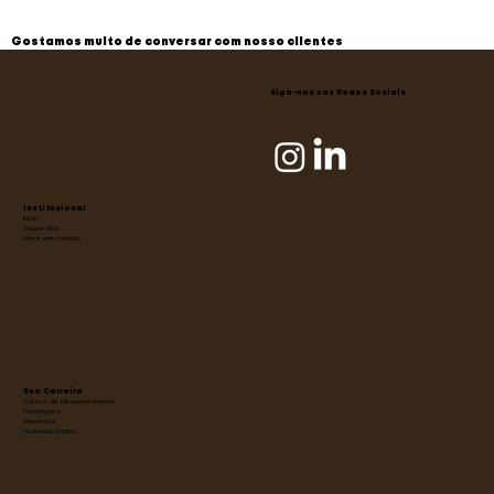
Gostamos muito de conversar com nosso clientes
Siga-nos nas Redes Sociais
Institucional
Início
Sobre Nós
Entrar em contato
Sua Carreira
Cursos de Desenvolvimento
Formações
Mentorias
Materiais Grátis