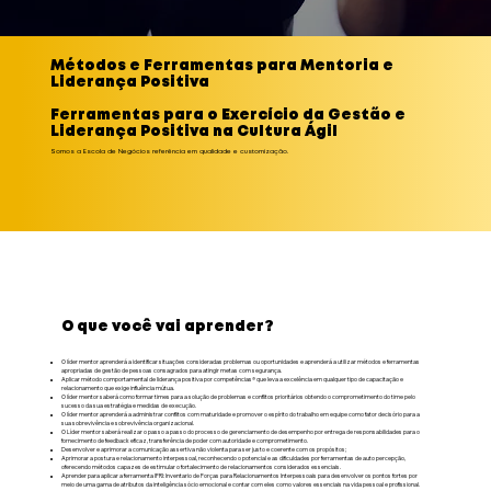
Métodos e Ferramentas para Mentoria e
Liderança Positiva
Ferramentas para o Exercício da Gestão e
Liderança Positiva na Cultura Ágil
Somos a Escola de Negócios referência em qualidade e customização.
O que você vai aprender?
O líder mentor aprenderá a identificar situações consideradas problemas ou oportunidades e aprenderá a utilizar métodos e ferramentas
apropriadas de gestão de pessoas consagrados para atingir metas com segurança.
Aplicar método comportamental de liderança positiva por competências® que leva a excelência em qualquer tipo de capacitação e
relacionamento que exige influência mútua.
O líder mentor saberá como formar times para a solução de problemas e conflitos prioritários obtendo o comprometimento do time pelo
sucesso da sua estratégia e medidas de execução.
O líder mentor aprenderá a administrar conflitos com maturidade e promover o espírito do trabalho em equipe como fator decisório para a
sua sobrevivência e sobrevivência organizacional.
O Líder mentor saberá realizar o passo a passo do processo de gerenciamento de desempenho por entrega de responsabilidades para o
fornecimento de feedback eficaz, transferência de poder com autoridade e comprometimento.
Desenvolver e aprimorar a comunicação assertiva não violenta para ser justo e coerente com os propósitos;
Aprimorar a postura e relacionamento interpessoal, reconhecendo o potencial e as dificuldades por ferramentas de auto percepção,
oferecendo métodos capazes de estimular o fortalecimento de relacionamentos considerados essenciais.
Aprender para aplicar a ferramenta IFRI: Inventario de Forças para Relacionamentos Interpessoais para desenvolver os pontos fortes por
meio de uma gama de atributos da inteligência sócio emocional e contar com eles como valores essenciais na vida pessoal e profissional.