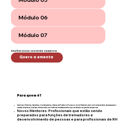
Módulo 06
Módulo 07
Confira nosso conteúdo completo
Quero a ementa
Para quem é?
Gestores: Diretores, Gerentes, Coordenadores, Líderes de Projetos e Processos, Scrum Masters, bem como empresários de pequenas e
médias empresas, startups, interessados em melhorar imediatamente seus resultados em gestão de pessoas.
Novos Mentores: Profissionais que estão sendo
preparados para funções de treinadores e
desenvolvimento de pessoas e para profissionais de RH