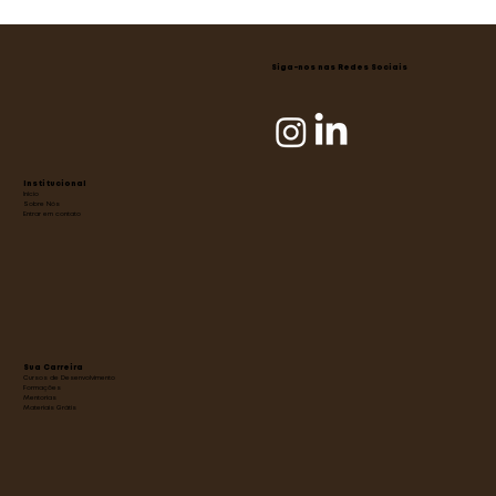
Siga-nos nas Redes Sociais
Institucional
Início
Sobre Nós
Entrar em contato
Sua Carreira
Cursos de Desenvolvimento
Formações
Mentorias
Materiais Grátis