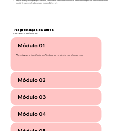
Implantar um guia completo para perceber, compreender e atuar de acordo com as potencialidades pessoais identificando atitudes
saudáveis e personalizadas para ser mais produtivo e feliz.
Programação do Curso
Confira abaixo o conteúdo do curso:
Módulo 01
Mentoria para o Líder Mentor em Técnicas de Inteligência Intra e Interpessoal
Módulo 02
Módulo 03
Módulo 04
Módulo 05