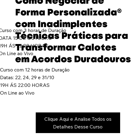
Como Negociar de
Forma Personalizada®
com Inadimplentes
Curso com 3 horas de Duração
Técnicas Práticas para
DATA 15 DE OUTUBRO
19H ÁS 22:00 HORAS
Transformar Calotes
On Line ao Vivo
em Acordos Duradouros
Curso com 12 horas de Duração
Datas: 22, 24, 29 e 31/10
19H ÁS 22:00 HORAS
On Line ao Vivo
Clique Aqui e Analise Todos os
Detalhes Desse Curso