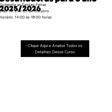
Somente as Sextas-Feiras
2025/2026
Dias 14, 21 e 28 de Outubro
Horário: 14:00 às 18:00 horas
Clique Aqui e Analise Todos os
Detalhes Desse Curso