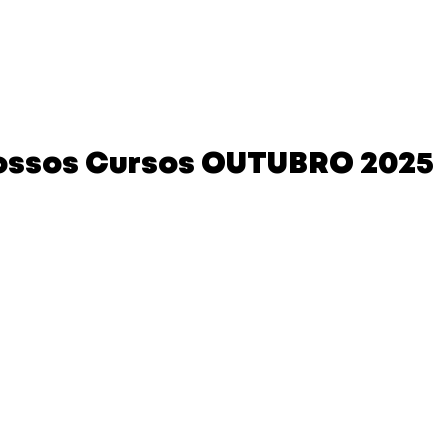
ursos Abertos
In Company
Nossas Soluções
Id
Baixe Grátis
ossos Cursos OUTUBRO 2025