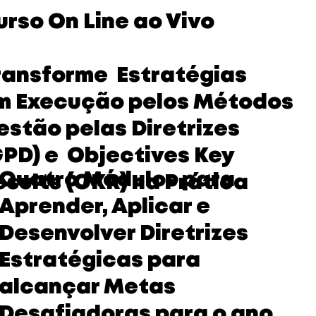
urso On Line ao Vivo
ransforme Estratégias
m Execução pelos Métodos
estão pelas Diretrizes
GPD) e Objectives Key
Quatro Módulos para
esults (OKR) na Prática
Aprender, Aplicar e
Desenvolver Diretrizes
Estratégicas para
alcançar Metas
Desafiadoras para o ano