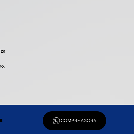
iza
po,
s
COMPRE AGORA