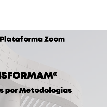
ursos Abertos
In Company
Nossas Soluções
Id
Baixe Grátis
- Plataforma Zoom
NSFORMAM®
s por Metodologias