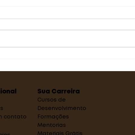
Você é um líder
Ent
estrategista ou
ges
empírico?
Sua Carreira
cional
Cursos de
s
Desenvolvimento
m contato
Formações
Mentorias
Materiais Grátis