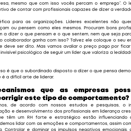
esa, mesmo que com isso vocês percam o emprego”. O lei
ivo de contar com profissionais capazes de dizer a verdad
éfica para as organizações. Líderes excelentes não que
çam ou pensem como eles mesmos. Procuram bons profissi
m a dizer o que pensam e o que sentem, nem que seja para
 o colaborador ganha com isso? Talvez ele coloque o seu 
ue deve ser dito. Mas vamos avaliar o preço pago por ficar 
nvisível psicológico de seguir um líder que valoriza a lealda
so é que o subordinado disposto a dizer o que pensa demo
é a difícil arte de liderar.
ecanismos que as empresas poss
 corrigir este tipo de comportamento?
nos, de acordo com nossos estudos e pesquisas, o in
ção e desenvolvimento dos profissionais em liderança cre
e têm um RH forte e estratégico estão influenciando as
demos lidar com as emoções e comportamentos, assim com
a. Controlar e dominar os impulsos negativos emocionais, 