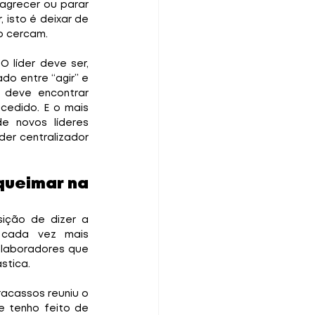
grecer ou parar 
isto é deixar de 
o cercam.
 líder deve ser, 
o entre “agir” e 
 deve encontrar 
edido. E o mais 
e novos líderes 
er centralizador 
queimar na 
ição de dizer a 
 cada vez mais 
laboradores que 
stica.
acassos reuniu o 
 tenho feito de 