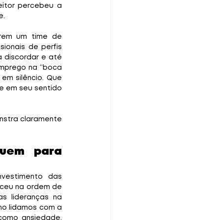
tor percebeu a 
e.
rem um time de 
onais de perfis 
 discordar e até 
emprego na “boca 
em silêncio. Que 
de em seu sentido 
nstra claramente 
uem para 
vestimento das 
sceu na ordem de 
 lideranças na 
o lidamos com a 
como ansiedade, 