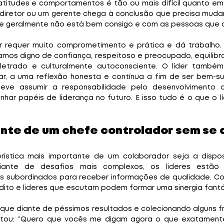
itudes e comportamentos é tão ou mais difícil quanto ema
iretor ou um gerente chega à conclusão que precisa mudar, 
que geralmente não está bem consigo e com as pessoas que 
r requer muito comprometimento e prática e dá trabalho. O
mos digno de confiança, respeitoso e preocupado, equilibrad
letrado e culturalmente autoconsciente. O líder também
r, a uma reflexão honesta e contínua a fim de ser bem-suc
deve assumir a responsabilidade pelo desenvolvimento d
r papéis de liderança no futuro. E isso tudo é o que o líd
nte de um chefe controlador sem se 
ística mais importante de um colaborador seja a dispos
iante de desafios mais complexos, os lideres estão
 subordinados para receber informações de qualidade. Co
dito e lideres que escutam podem formar uma sinergia fantá
que diante de péssimos resultados e colecionando alguns fr
ntou: “Quero que vocês me digam agora o que exatamente