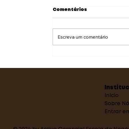
Comentários
Escreva um comentário
A prática da gestão de
talentos: o que você
precisa saber
Institu
Início
Sobre Nó
Entrar e