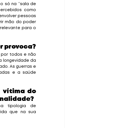
eles se movimentam do pescoço para baixo”. Frases como essas são comuns não só na “sala de 
ercebidos como 
envolver pessoas 
rir mão do poder 
relevante para o 
or provoca?
por todos e não 
a longevidade da 
do. As guerras e 
adas e a saúde 
 vítima do 
onalidade?
a tipologia de 
ida que na sua 