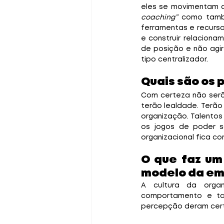
coaching” 
como tamb
ferramentas e recurso
e construir relaciona
de posição e não agir
tipo centralizador. 
Quais são os 
Com certeza não serã
terão lealdade. Terão
organização. Talentos
os jogos de poder s
organizacional fica c
O que faz um 
modelo da em
A cultura da organ
comportamento e tam
percepção deram certo