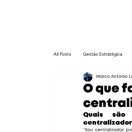
Home
Sobre nós
C
All Posts
Gestão Estratégica
Liderança e Gestão de Pessoas
Marco Antonio L
O que f
central
Quais são 
centralizador
“Sou centralizador, 