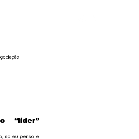
éias que tranformam Pessoas
gociação
 “líder” 
, só eu penso e 