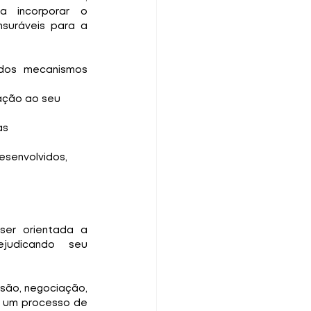
 incorporar o 
suráveis para a 
dos mecanismos 
ação ao seu 
s 
senvolvidos, 
er orientada a 
udicando seu 
são, negociação, 
 um processo de 