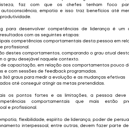
 tristeza, faz com que os chefes tenham foco para
autoconsciência, empatia e isso traz benefícios até men
 produtividade.
ng para desenvolver competências de liderança é um 
 resultados com as seguintes etapas: 
ncipais competências comportamentais desta pessoa em rel
 profissional. 
ção destes comportamentos, comparando o grau atual desta
 o grau desejável naquele contexto. 
 de capacitação, em relação aos comportamentos pouco de
as e com sessões de feedback programadas.
es 360 graus para medir a evolução e as mudanças efetivas
tados até conseguir atingir as metas pretendidas. 
is os pontos fortes e as limitações, a pessoa deve s
mpetências comportamentais que mais estão prej
l e profissional. 
atia, flexibilidade, espírito de liderança, poder de persua
onamento interpessoal, entre outras, devem fazer parte de