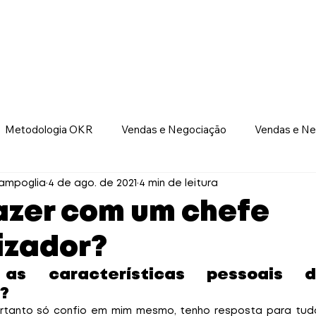
ursos Abertos
In Company
Nossas Soluções
Id
Baixe Grátis
Metodologia OKR
Vendas e Negociação
Vendas e Ne
Liderança e Gestão de Pessoas
ampoglia
4 de ago. de 2021
4 min de leitura
azer com um chefe
izador?
as características pessoais do
? 
portanto só confio em mim mesmo, tenho resposta para tudo