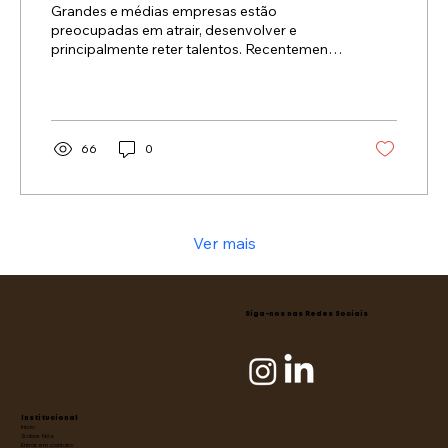
Grandes e médias empresas estão
preocupadas em atrair, desenvolver e
principalmente reter talentos. Recentemente
assisti a uma...
66
0
Ver mais
Siga-nos nas Redes Sociais
Institucional
Início
Sobre Nós
Entrar em contato