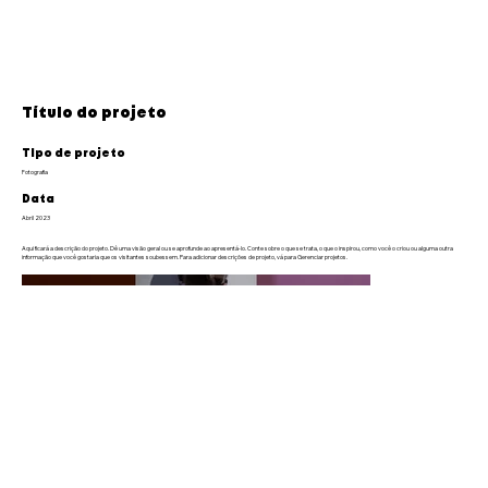
Título do projeto
Tipo de projeto
Fotografia
Data
Abril 2023
Aqui ficará a descrição do projeto. Dê uma visão geral ou se aprofunde ao apresentá-lo. Conte sobre o que se trata, o que o inspirou, como você o criou ou alguma outra
informação que você gostaria que os visitantes soubessem. Para adicionar descrições de projeto, vá para Gerenciar projetos.