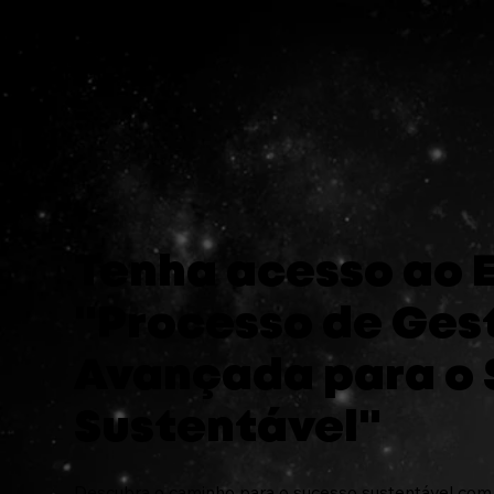
Tenha acesso ao 
"Processo de Ges
Avançada para o 
Sustentável"
Descubra o caminho para o sucesso sustentável com