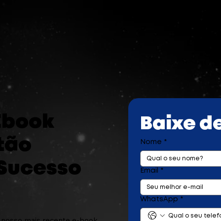
Ebook
Baixe d
tão
Nome
*
Sucesso
Email
*
WhatsApp
*
 nosso mais recente e-book,