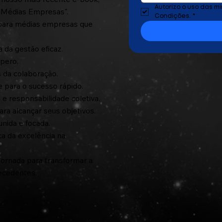
Autorizo o uso das m
e Médias Empresas".
Condições.
*
 para médias empresas que
 da gestão eficaz.
pero.
s da colaboração.
 para o sucesso rápido.
e responsabilidade coletiva.
ra alcançar seus objetivos.
nida e focada.
ca da excelência na
jornada para transformar a
recedentes.