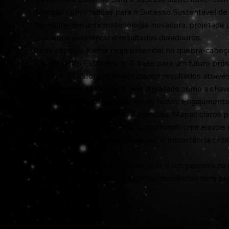
"Gestão com Práticas para o Sucesso Sustentável d
Mergulhe em uma metodologia inovadora, projetada
aspiram a excelência e resultados duradouros.
Cada capítulo é uma peça essencial no quebra-cabeça
Alinhamento Estratégico: A base para um futuro prós
Sinergia de Esforços: Maximizando resultados atravé
Implementando Ganho Ágeis: Agilidade como a chave
Aliando as Responsabilidades de Todos: Engajamento 
Planos de Ação são Rotas Essenciais: Mapas claros pa
Alinhar um Time de Gestão: Construindo uma equipe u
Garantir a Qualidade da Execução: A importância críti
execução.
Este e-book é mais do que um guia; é um parceiro na 
gestão da sua empresa e alcançar resultados sem p