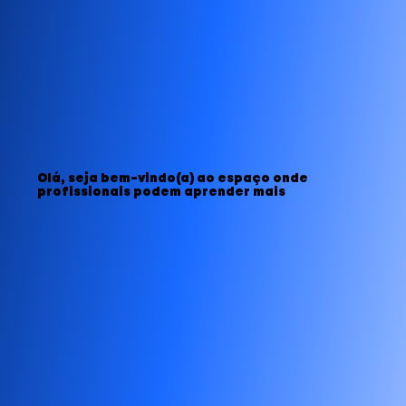
Olá, seja bem-vindo(a) ao espaço onde
profissionais podem aprender mais