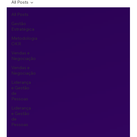
All Posts
All Posts
Gestão
Estratégica
Metodologia
OKR
Vendas e
Negociação
Vendas e
Negociação
Liderança
e Gestão
de
Pessoas
Liderança
e Gestão
de
Pessoas