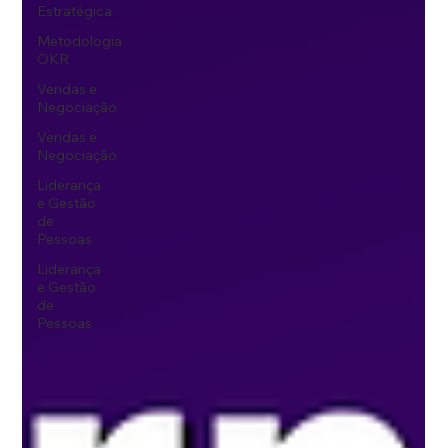
Estratégica
Metodologia
OKR
Vendas e
Negociação
Vendas e
Negociação
Liderança
e Gestão
de
Pessoas
Liderança
e Gestão
de
Pessoas