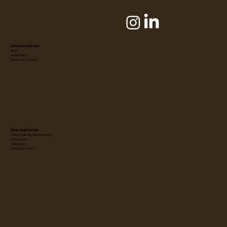
Institucional
Início
Sobre Nós
Entrar em contato
Sua Carreira
Cursos de Desenvolvimento
Formações
Mentorias
Materiais Grátis