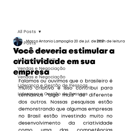
All Posts
Marco Antonio Lampoglia
20 de jul. de 2021
2 min de leitura
All Posts
Você deveria estimular a
Gestão Estratégica
criatividade em sua
Metodologia OKR
Vendas e Negociação
empresa
Vendas e Negociação
Falamos ou ouvimos que o brasileiro é 
Liderança e Gestão de Pessoas
muito criativo e isso contribui para 
Liderança e Gestão de Pessoas
tenhamos "algo mais" de diferente 
dos outros. Nossas pesquisas estão 
demonstrando que algumas empresas 
no Brasil estão investindo muito no 
desenvolvimento da criatividade 
como uma das competências 