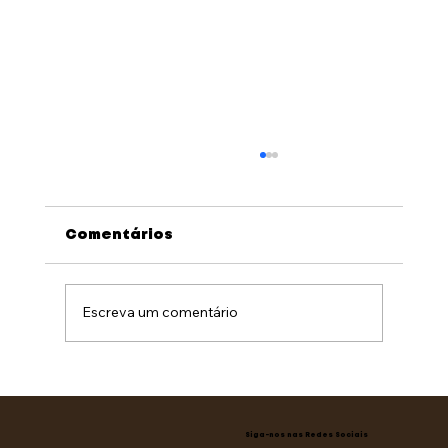
Comentários
Escreva um comentário
Você é um líder estrategista ou
empírico?
Siga-nos nas Redes Sociais