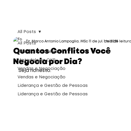
All Posts
Dr. Marco Antonio Lampoglia, MSc
11 de jul. de 2025
1 min de leitur
All Posts
Quantos Conflitos Você
Gestão Estratégica
Negocia por Dia?
Metodologia OKR
Vendas e Negociação
Seja honesto. 
Vendas e Negociação
Liderança e Gestão de Pessoas
Liderança e Gestão de Pessoas