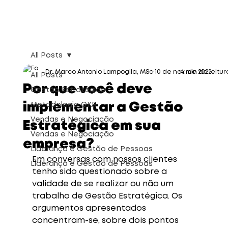
All Posts
Dr. Marco Antonio Lampoglia, MSc
10 de nov. de 2022
4 min de leitur
All Posts
Por que você deve
Gestão Estratégica
implementar a Gestão
Metodologia OKR
Vendas e Negociação
Estratégica em sua
Vendas e Negociação
empresa?
Liderança e Gestão de Pessoas
Em conversas com nossos clientes 
Liderança e Gestão de Pessoas
tenho sido questionado sobre a 
validade de se realizar ou não um 
trabalho de Gestão Estratégica. Os 
argumentos apresentados 
concentram-se, sobre dois pontos 