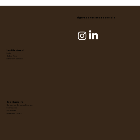
Você é um líder estrategista ou
empírico?
Siga-nos nas Redes Sociais
Institucional
Início
Sobre Nós
Entrar em contato
Sua Carreira
Cursos de Desenvolvimento
Formações
Mentorias
Materiais Grátis