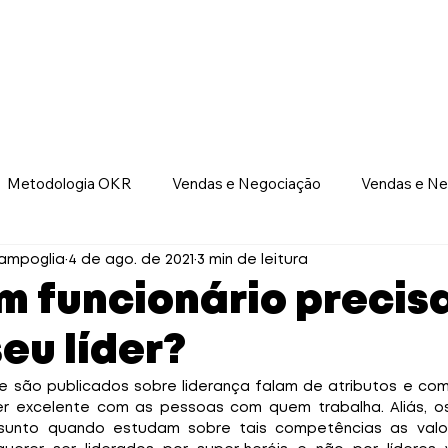
ursos Abertos
In Company
Nossas Soluções
Id
Baixe Grátis
Metodologia OKR
Vendas e Negociação
Vendas e Ne
Liderança e Gestão de Pessoas
ampoglia
4 de ago. de 2021
3 min de leitura
m funcionário precisa
eu líder?
e são publicados sobre liderança falam de atributos e co
er excelente com as pessoas com quem trabalha. Aliás, os
sunto quando estudam sobre tais competências as valor