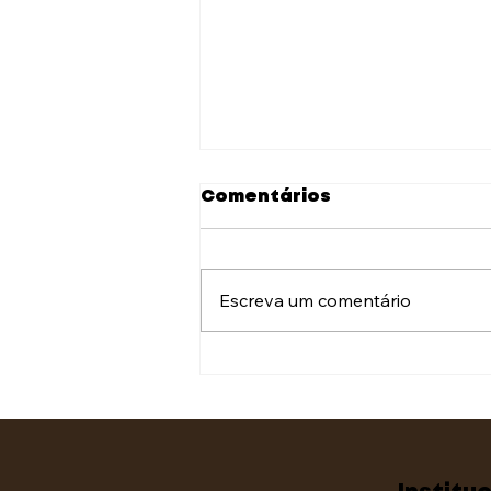
Comentários
Escreva um comentário
A prática da gestão de
talentos: o que você
precisa saber