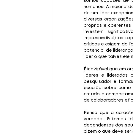
somos capazes de qu
humanos. A maioria d
de um líder excepcio
diversas organizações
próprias e coerentes 
investem significat
imprescindível) as e
críticas e exigem do 
potencial de lideranç
líder o que talvez ele
É inevitável que em o
lideres e liderados
pesquisador e formad
escalão sobre como 
estudo o comportamen
de colaboradores efi
Penso que a caracter
verdade. Estamos d
dependentes dos seus
dizem o que deve ser 