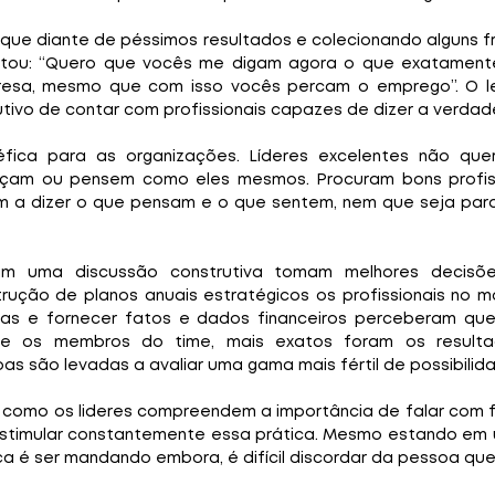
que diante de péssimos resultados e colecionando alguns fr
ntou: “Quero que vocês me digam agora o que exatamente
esa, mesmo que com isso vocês percam o emprego”. O lei
ivo de contar com profissionais capazes de dizer a verdad
éfica para as organizações. Líderes excelentes não que
çam ou pensem como eles mesmos. Procuram bons profissi
m a dizer o que pensam e o que sentem, nem que seja para
am uma discussão construtiva tomam melhores decisões
rução de planos anuais estratégicos os profissionais no m
as e fornecer fatos e dados financeiros perceberam que
ntre os membros do time, mais exatos foram os resulta
as são levadas a avaliar uma gama mais fértil de possibilid
 como os lideres compreendem a importância de falar com f
estimular constantemente essa prática. Mesmo estando em 
 é ser mandando embora, é difícil discordar da pessoa que