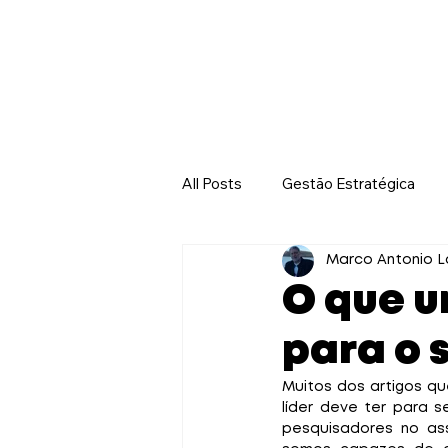
Home
Sobre nós
C
All Posts
Gestão Estratégica
Liderança e Gestão de Pessoas
Marco Antonio L
O que u
para o s
Muitos dos artigos qu
líder deve ter para s
pesquisadores no as