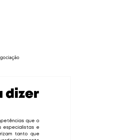
éias que tranformam Pessoas
gociação
 dizer
mpetências que o 
 especialistas e 
izam tanto que 