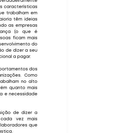
verdadeiramente 
características 
ue trabalham em 
ioria têm ideias 
ando as empresas 
rança (o que é 
soas ficam mais 
senvolvimento do 
o de dizer a seu 
cional a pagar.
mportamentos dos 
nizações. Como 
abalham no alto 
ém quanto mais 
a e necessidade 
ição de dizer a 
 cada vez mais 
laboradores que 
stica.