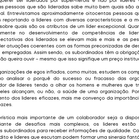
erer ser liderados por super-heróis e não por líderes 
as pessoas que são lideradas sabe muito bem quais são as 
nal. Entrevistamos aproximadamente oitocentas pessoas q
 reportando a líderes com diversas características e a ma
sobre quais são os atributos de um líder excepcional. Qu
ivamente no desenvolvimento de competências de lide
xpectativas dos liderados se elevam mais e mais e as pes
líder atuações coerentes com as formas preconizadas de de
a empregadas. Assim sendo, os subordinados têm a obrigaçã
 não queira ouvir – mesmo que isso signifique um preço institu
rganizações de egos inflados, como muitas, estudem os co
 ao analisar o porquê do sucesso ou fracasso das orga
or de líderes tendo a olhar os homens e mulheres que tr
eles alcançam, ou não, a saúde de uma organização. Por
to dos lideres eficazes, mais me convenço da importânci
cazes.
ística mais importante de um colaborador seja a dispos
iante de desafios mais complexos, os lideres estão
 subordinados para receber informações de qualidade. Co
dito e lideres que escutam podem formar uma sinergia fantá