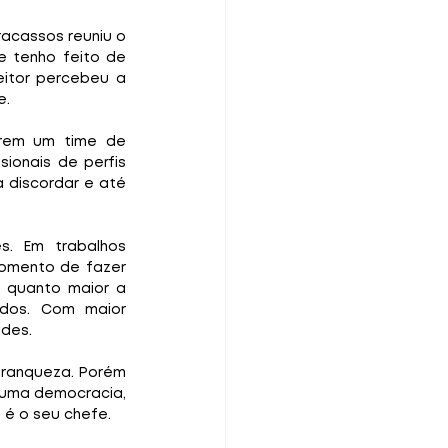
acassos reuniu o 
 tenho feito de 
tor percebeu a 
e.
rem um time de 
onais de perfis 
 discordar e até 
. Em trabalhos 
omento de fazer 
 quanto maior a 
dos. Com maior 
ades.
ranqueza. Porém 
uma democracia, 
 é o seu chefe.