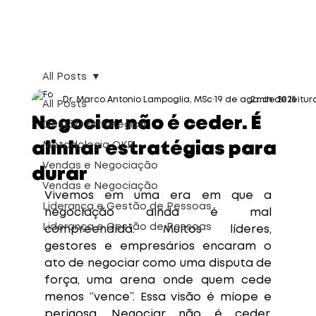
All Posts
Dr. Marco Antonio Lampoglia, MSc
19 de ago. de 2025
2 min de leitur
All Posts
Negociar não é ceder. É
Gestão Estratégica
alinhar estratégias para
Metodologia OKR
Vendas e Negociação
durar
Vendas e Negociação
Vivemos em uma era em que a 
Liderança e Gestão de Pessoas
negociação ainda é mal 
Liderança e Gestão de Pessoas
compreendida. Muitos líderes, 
gestores e empresários encaram o 
ato de negociar como uma disputa de 
força, uma arena onde quem cede 
menos “vence”. Essa visão é míope e 
perigosa. Negociar não é ceder. 