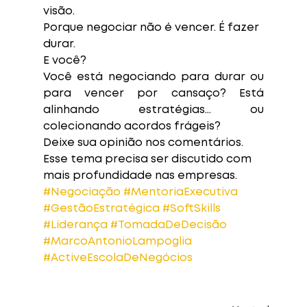
visão.
Porque negociar não é vencer. É fazer 
durar.
E você?
Você está negociando para durar ou 
para vencer por cansaço? Está 
alinhando estratégias… ou 
colecionando acordos frágeis?
Deixe sua opinião nos comentários. 
Esse tema precisa ser discutido com 
mais profundidade nas empresas.
#Negociação
#MentoriaExecutiva
#GestãoEstratégica
#SoftSkills
#Liderança
#TomadaDeDecisão
#MarcoAntonioLampoglia
#ActiveEscolaDeNegócios