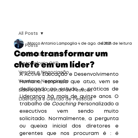
All Posts
Marco Antonio Lampoglia
4 de ago. de 2021
3 min de leitura
All Posts
Como transformar um
Gestão Estratégica
chefe em um líder?
Metodologia OKR
Vendas e Negociação
A Active Educação e Desenvolvimento 
Vendas e Negociação
Humano, empresa que atuo, vem se 
dedicando ao estudo e práticas de 
Liderança e Gestão de Pessoas
Liderança há mais de quinze anos. O 
Liderança e Gestão de Pessoas
trabalho de 
Coaching
 Personalizado a 
executivos vem sendo muito 
solicitado. Normalmente, a pergunta 
ou queixa inicial dos diretores e 
gerentes que nos procuram é : é 