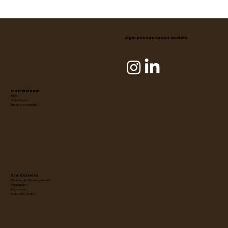
Você é um líder estrategista ou
empírico?
Siga-nos nas Redes Sociais
Institucional
Início
Sobre Nós
Entrar em contato
Sua Carreira
Cursos de Desenvolvimento
Formações
Mentorias
Materiais Grátis