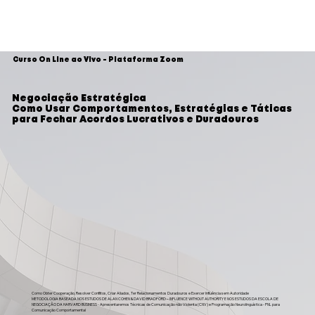
Curso On Line ao Vivo - Plataforma Zoom
Negociação Estratégica
Como Usar Comportamentos, Estratégias e Táticas
para Fechar Acordos Lucrativos e Duradouros
Como Obter Cooperação, Resolver Conflitos, Criar Aliados, Ter Relacionamentos Duradouros e Exercer Influência sem Autoridade​
METODOLOGIA BASEADA NOS ESTUDOS DE ALAN COHEN & DAVID BRADFORD – INFLUENCE WITHOUT AUTHORITY E NOS ESTUDOS DA ESCOLA DE
NEGOCIAÇÃO DA HARVARD BUSINESS - Apresentaremos Técnicas de Comunicação não Violenta (CNV) e Programação Neurolinguística - PNL para
Comunicação Comportamental