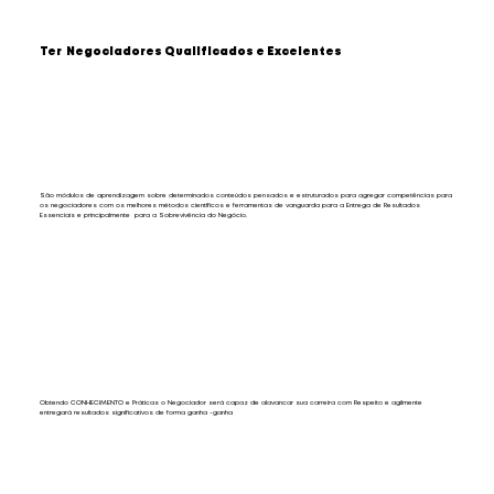
Ter Negociadores Qualificados e Excelentes
São módulos de aprendizagem sobre determinados conteúdos pensados e estruturados para agregar competências para
os negociadores com os melhores métodos científicos e ferramentas de vanguarda para a Entrega de Resultados
Essenciais e principalmente para a Sobrevivência do Negócio.
Obtendo CONHECIMENTO e Práticas o Negociador será capaz de alavancar sua carreira com Respeito e agilmente
entregará resultados significativos de forma ganha -ganha