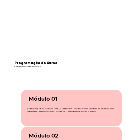
Programação do Curso
Confira abaixo o conteúdo do curso:
Módulo 01
CONCEITOS ESTRATÉGICOS E VISÃO ESPECÍFICA - Modelo Cohen-Bradford de Influência sem
Autoridade; . Método HARVARD BUSINESS - Aplicabilidade Passo a Passo
Módulo 02