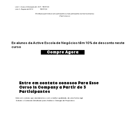
Lote 1 – Acesso Antecipado até 20/11 R$ 597,00
Lote 2 – Regular até 05/12 R$ 897,00
10% off para quem indicar outro participante ou mais participantes da mesma empresa
(Fale Conosco)
Ex-alunos da Active Escola de Negócios têm 10% de desconto neste
curso
Compre Agora
Entre em contato conosco Para Esse
Curso In Company a Partir de 3
Participantes
Entre em contato que atenderemos com a melhor qualidade, de uma forma ágil.
Solicite o Conteúdo Detalhado para Análise e Sinergia de Propósitos