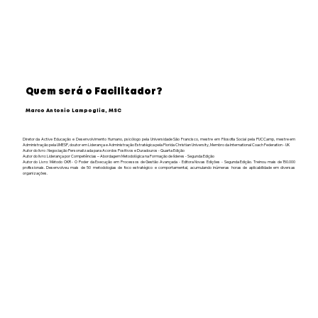
Quem será o Facilitador?
Marco Antonio Lampoglia, MSC
Diretor da Active Educação e Desenvolvimento Humano, psicólogo pela Universidade São Francisco, mestre em Filosofia Social pela PUCCamp, mestre em
Administração pela UMESP, doutor em Liderança e Administração Estratégica pela Florida Christian University, Membro da International Coach Federation - UK
Autor do livro : Negociação Personalizada para Acordos Positivos e Duradouros - Quarta Edição
Autor do livro: Liderança por Competências – Abordagem Metodológica na Formação de líderes - Segunda Edição
Autor do Livro: Método OKR - O Poder da Execução em Processos de Gestão Avançada - Editora Novas Edições - Segunda Edição. Treinou mais de 150.000
profissionais. Desenvolveu mais de 50 metodologias de foco estratégico e comportamental, acumulando inúmeras horas de aplicabilidade em diversas
organizações.