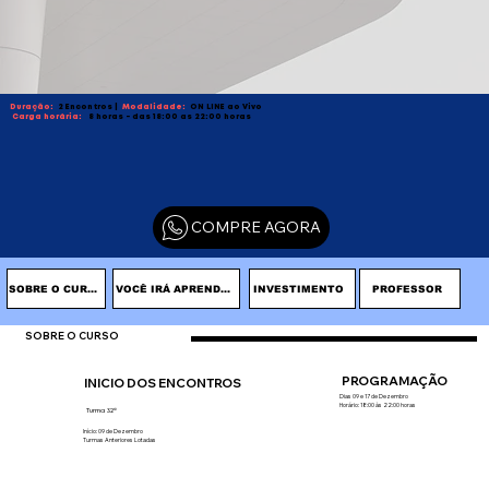
Duração:
2 Encontros
|
Modalidade:
ON LINE ao Vivo
Carga horária:
8 horas - das 18:00 as 22:00 horas
COMPRE AGORA
INVESTIMENTO
PROFESSOR
SOBRE O CURSO
VOCÊ IRÁ APRENDER
SOBRE O CURSO
PROGRAMAÇÃO
INICIO DOS ENCONTROS
Dias 09 e 17 de Dezembro
Horário: 18:00 às 22:00 horas
Turma 32ª
Início: 09 de Dezembro
Turmas Anteriores Lotadas