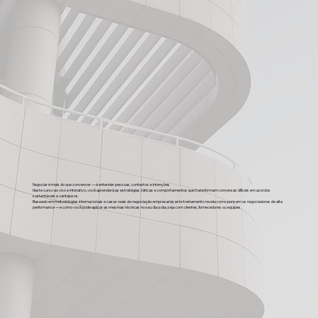
Negociar é mais do que convencer — é entender pessoas, contextos e intenções.
Neste curso ao vivo e interativo, você aprenderá as estratégias, táticas e comportamentos que transformam conversas difíceis em acordos
sustentáveis e vantajosos.
Baseado em metodologias internacionais e casos reais de negociação empresarial, este treinamento revela como pensam os negociadores de alta
performance — e como você pode aplicar as mesmas técnicas no seu dia a dia, seja com clientes, fornecedores ou equipes.